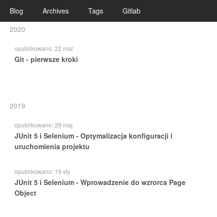
Blog
Archives
Tags
Gitlab
2020
opublikowano:
22 mar
Git - pierwsze kroki
2019
opublikowano:
29 maj
JUnit 5 i Selenium - Optymalizacja konfiguracji i
uruchomienia projektu
opublikowano:
19 sty
JUnit 5 i Selenium - Wprowadzenie do wzrorca Page
Object